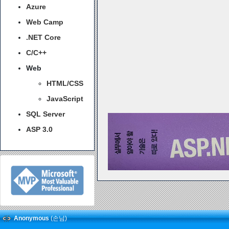
Azure
Web Camp
.NET Core
C/C++
Web
HTML/CSS
JavaScript
SQL Server
ASP 3.0
Anonymous
(손님)