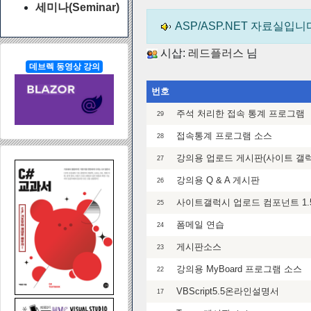
세미나(Seminar)
ASP/ASP.NET 자료실
시삽:
레드플러스
님
데브렉 동영상 강의
번호
주석 처리한 접속 통계 프로그램
29
접속통계 프로그램 소스
28
강의용 업로드 게시판(사이트 갤럭
27
강의용 Q & A 게시판
26
사이트갤럭시 업로드 컴포넌트 1.
25
폼메일 연습
24
게시판소스
23
강의용 MyBoard 프로그램 소스
22
VBScript5.5온라인설명서
17