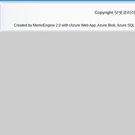
Copyright 닷넷코리아(.N
Created by MemoEngine 2.0 with (Azure Web App, Azure Blob, Azure SQL 