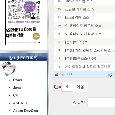
Taeyo 게시판 소스
16
간단한 게시판 소스
15
[소스] 경매 소스
13
이 홈페이지 카운터 소스
10
이 홈페이지 대화방 소스
9
[문서]ASP족보
5
[추천] 가장 간단한 쇼핑카트 소스
4
강좌(LECTURE)
[추천]달력소스(간단)
3
사이트갤럭시 업로드 컴포넌트
2
Page:
4
/ 4
To
Docs
Java
C#
검색어:
ASP.NET
Azure DevOps