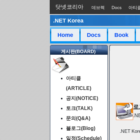
닷넷코리아
데브렉
Docs
아티
.NET Korea
채팅
Home
Docs
Book
게시판(BOARD)
아티클
(ARTICLE)
공지(NOTICE)
로
토크(TALK)
.
문의(Q&A)
블로그(Blog)
.NET Ko
일정(Schedule)