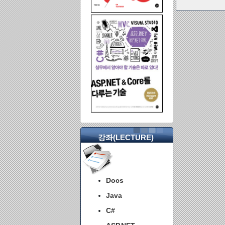
강좌(LECTURE)
Docs
Java
C#