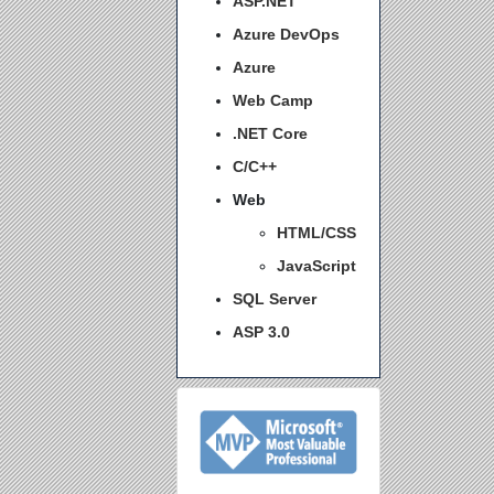
ASP.NET
Azure DevOps
Azure
Web Camp
.NET Core
C/C++
Web
HTML/CSS
JavaScript
SQL Server
ASP 3.0