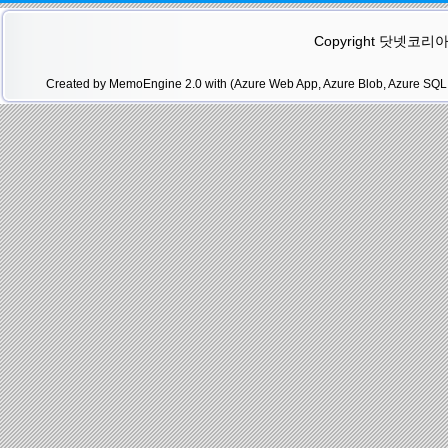
Copyright 닷넷코리아(.N
Created by MemoEngine 2.0 with (Azure Web App, Azure Blob, Azure SQL 