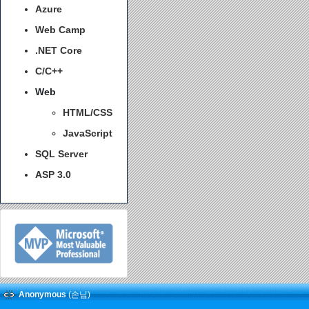
Azure
Web Camp
.NET Core
C/C++
Web
HTML/CSS
JavaScript
SQL Server
ASP 3.0
Anonymous
(손님)