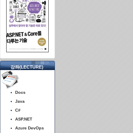
강좌(LECTURE)
Docs
Java
C#
ASP.NET
Azure DevOps