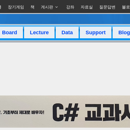
클
장기게임
책
게시판
강좌
자료실
질문답변
블로
Board
Lecture
Data
Support
Blog