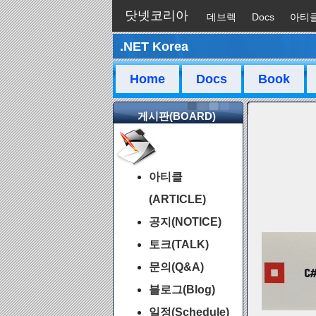
닷넷코리아
데브렉
Docs
아티
.NET Korea
채팅
Home
Docs
Book
게시판(BOARD)
아티클
(ARTICLE)
공지(NOTICE)
토크(TALK)
문의(Q&A)
블로그(Blog)
일정(Schedule)