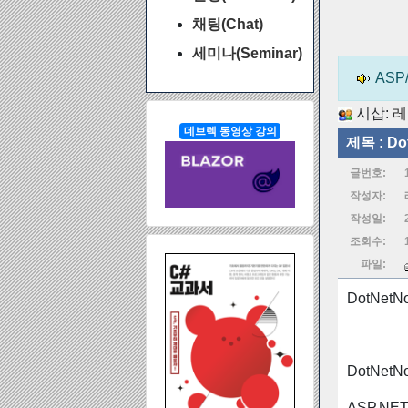
채팅(Chat)
세미나(Seminar)
AS
시삽:
레
데브렉 동영상 강의
제목 :
Do
글번호:
작성자:
작성일:
조회수:
파일:
DotNet
DotNet
ASP.NET