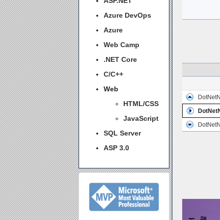
ASP.NET
Azure DevOps
Azure
Web Camp
.NET Core
C/C++
Web
DotNe
HTML/CSS
DotNe
JavaScript
DotNet
SQL Server
ASP 3.0