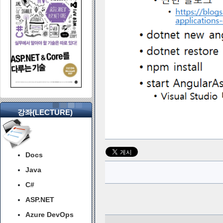
강좌(LECTURE)
Docs
Java
C#
ASP.NET
Azure DevOps