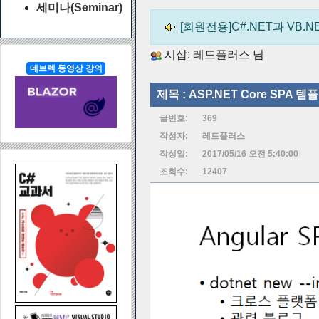
세미나(Seminar)
[회원전용]C#.NET과 VB.
시삽:
레드플러스
님
데브렉 동영상 강의
제목 :
ASP.NET Core SPA 템
글번호:
369
작성자:
레드플러스
작성일:
2017/05/16 오전 5:40:00
조회수:
12407