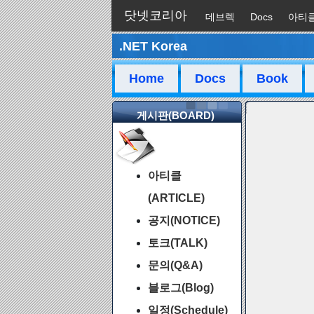
닷넷코리아
데브렉
Docs
아티
.NET Korea
채팅
Home
Docs
Book
게시판(BOARD)
아티클
(ARTICLE)
공지(NOTICE)
토크(TALK)
문의(Q&A)
블로그(Blog)
일정(Schedule)