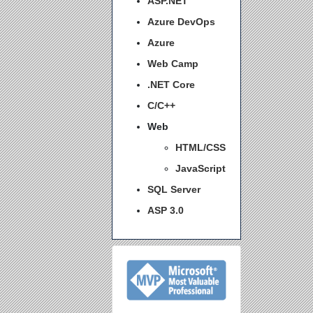
ASP.NET
Azure DevOps
Azure
Web Camp
.NET Core
C/C++
Web
HTML/CSS
JavaScript
SQL Server
ASP 3.0